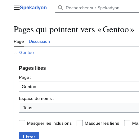
Aller
Spekadyon
au
Menu principal
contenu
Pages qui pointent vers « Gentoo »
Page
Discussion
←
Gentoo
Pages liées
Page :
Espace de noms :
Tous
Masquer les inclusions
Masquer les liens
Mas
Lister