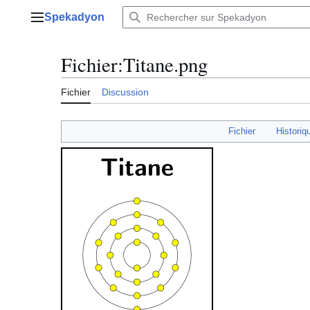
Aller
Spekadyon
au
Menu principal
contenu
Fichier
:
Titane.png
Fichier
Discussion
Fichier
Historiq