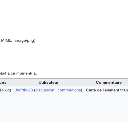
pe MIME :
image/png
)
 était à ce moment-là.
ons
Utilisateur
Commentaire
14 kio)
JmPthk28
(
discussion
|
contributions
)
Carte de l'élément titan