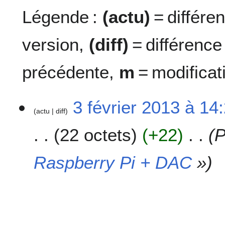
Légende :
(actu)
= différe
version,
(diff)
= différence
précédente,
m
= modificat
3
3 février 2013 à 14
actu
diff
f
é
22 octets
+22
P
v
r
i
Raspberry Pi + DAC
»
e
r
2
0
1
3